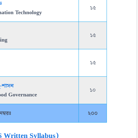
ি
১৫
ation Technology
১৫
ing
১৫
ু-শাসন
১০
Good Governance
নম্বরঃ
২০০
S Written Syllabus)